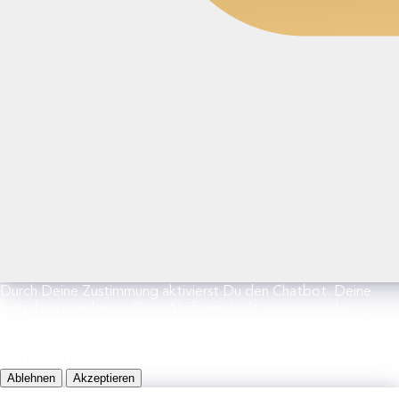
Durch Deine Zustimmung aktivierst Du den Chatbot. Deine
Eingaben werden an OpenAI übermittelt, um passende
Antworten zu generieren. Weitere Informationen findest Du in
der Datenschutzerklärung von OpenAI sowie in unserer
Datenschutzerklärung.
Ablehnen
Akzeptieren