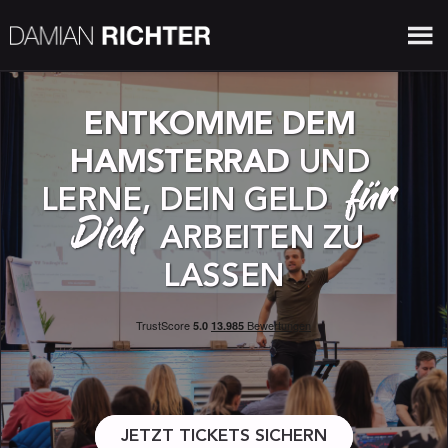
ENTKOMME DEM 
HAMSTERRAD
 UND 
für 
LERNE, DEIN GELD 
Dich
 ARBEITEN ZU 
LASSEN
JETZT TICKETS SICHERN