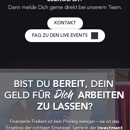
jeder Tag, an dem Du zögerst, ist ein Tag, an
Dann melde Dich gerne direkt bei unserem Team.
dem Du Dein volles Potenzial nicht lebst. Wenn
Du wirklich den nächsten Schritt gehen willst,
KONTAKT
dann triff die Entscheidung heute – und sichere
Dir Deinen Platz!
FAQ ZU DEN LIVE EVENTS
JETZT BERATUNG SICHERN
BIST DU 
BEREIT
, DEIN 
Dich
GELD FÜR 
ARBEITEN 
ZU LASSEN
?
Finanzielle Freiheit ist kein Privileg weniger – sie ist das 
Ergebnis der richtigen Strategie. Lerne in der 
Investment 