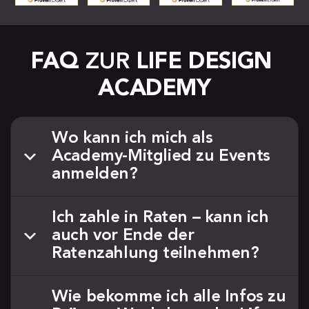
FAQ
 ZUR 
LIFE DESIGN 
ACADEMY
Wo kann ich mich als
Academy-Mitglied zu Events
anmelden?
Im Rahmen der Life-Design-Academy bekommst
Ich zahle in Raten – kann ich
Du einen Account in unserem Mitglieder-Bereich.
auch vor Ende der
Der Mitgliederbereich läuft über ein Programm
Ratenzahlung teilnehmen?
namens “Kajabi” und ist mit einer
Internetverbindung ganz einfach erreichbar unter:
Ja, wenn Du die Life-Design-Academy in Raten
Wie bekomme ich alle Infos zu
https://damian-richter.com/login
zahlst, darfst Du nach Zahlungseingang der