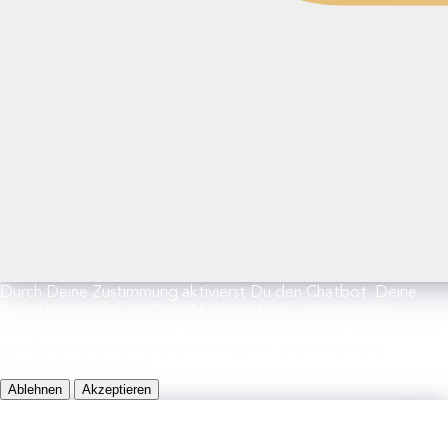
Durch Deine Zustimmung aktivierst Du den Chatbot. Deine
Eingaben werden an OpenAI übermittelt, um passende
Antworten zu generieren. Weitere Informationen findest Du in
der Datenschutzerklärung von OpenAI sowie in unserer
Datenschutzerklärung.
Ablehnen
Akzeptieren