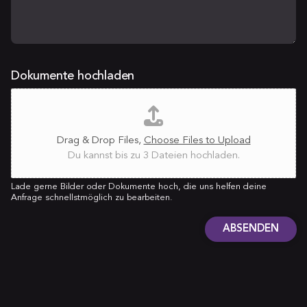
E
Dokumente hochladen
-
M
a
Drag & Drop Files,
Choose Files to Upload
i
Du kannst bis zu 3 Dateien hochladen.
l
-
Lade gerne Bilder oder Dokumente hoch, die uns helfen deine
A
Anfrage schnellstmöglich zu bearbeiten.
d
ABSENDEN
r
A
e
l
s
t
s
e