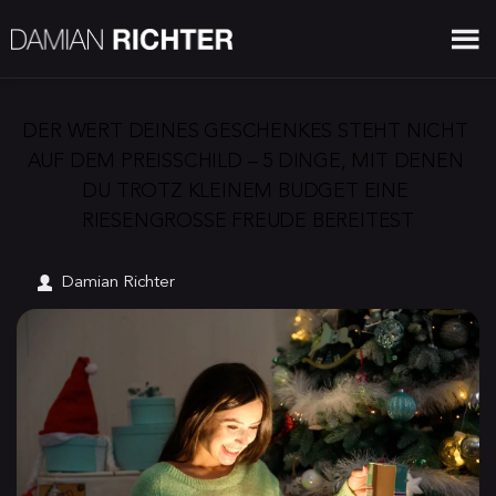
DER WERT DEINES GESCHENKES STEHT NICHT 
AUF DEM PREISSCHILD – 5 DINGE, MIT DENEN 
DU TROTZ KLEINEM BUDGET EINE 
RIESENGROSSE FREUDE BEREITEST
Damian Richter