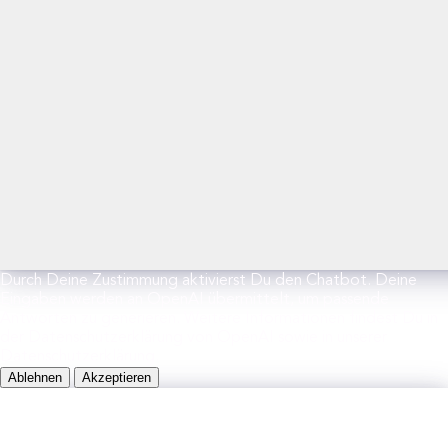
Durch Deine Zustimmung aktivierst Du den Chatbot. Deine
Eingaben werden an OpenAI übermittelt, um passende
Antworten zu generieren. Weitere Informationen findest Du in
der Datenschutzerklärung von OpenAI sowie in unserer
Datenschutzerklärung.
Ablehnen
Akzeptieren