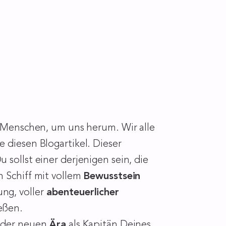
le Menschen, um uns herum. Wir alle
 diesen Blogartikel. Dieser
sollst einer derjenigen sein, die
n Schiff mit vollem
Bewusstsein
ng, voller
abenteuerlicher
eßen.
m der neuen
Ära
als Kapitän Deines