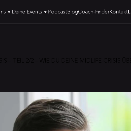
uns
Deine Events
Podcast
Blog
Coach-Finder
Kontakt
L
SIS – TEIL 2/2 – WIE DU DEINE MIDLIFE-CRISIS 