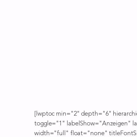
[lwptoc min="2" depth="6" hierarch
toggle="1" labelShow="Anzeigen" la
width="full" float="none" titleFon