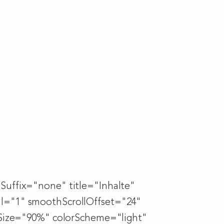
uffix="none" title="Inhalte"
l="1" smoothScrollOffset="24"
tSize="90%" colorScheme="light"