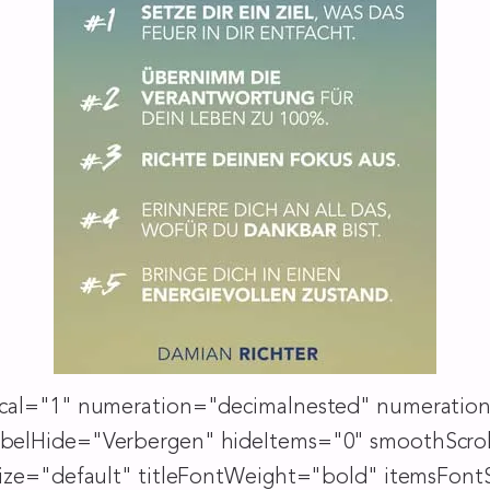
ical="1" numeration="decimalnested" numerationS
belHide="Verbergen" hideItems="0" smoothScrol
tSize="default" titleFontWeight="bold" itemsFon