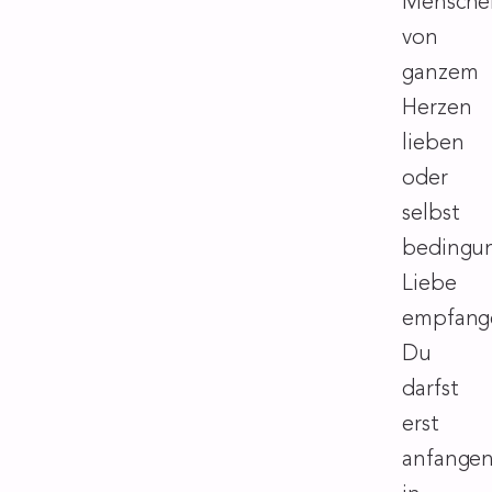
Mensche
von
ganzem
Herzen
lieben
oder
selbst
bedingun
Liebe
empfang
Du
darfst
erst
anfange