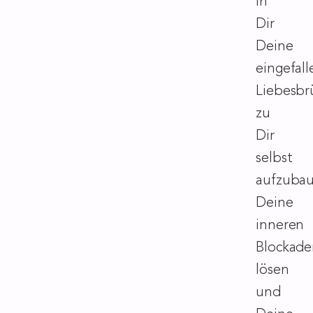
in
Dir
Deine
eingefal
Liebesbr
zu
Dir
selbst
aufzubau
Deine
inneren
Blockade
lösen
und