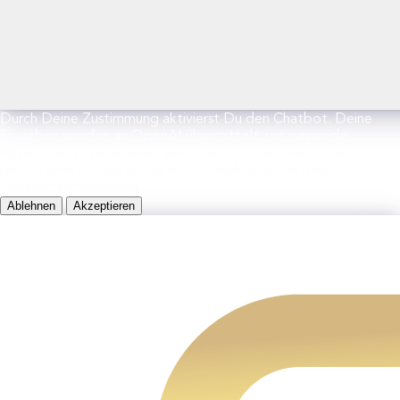
Durch Deine Zustimmung aktivierst Du den Chatbot. Deine
Eingaben werden an OpenAI übermittelt, um passende
Antworten zu generieren. Weitere Informationen findest Du in
der Datenschutzerklärung von OpenAI sowie in unserer
Datenschutzerklärung.
Ablehnen
Akzeptieren