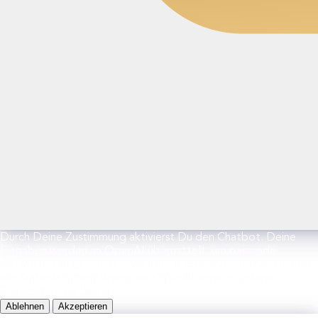
Durch Deine Zustimmung aktivierst Du den Chatbot. Deine
Eingaben werden an OpenAI übermittelt, um passende
Antworten zu generieren. Weitere Informationen findest Du in
der Datenschutzerklärung von OpenAI sowie in unserer
Datenschutzerklärung.
Ablehnen
Akzeptieren