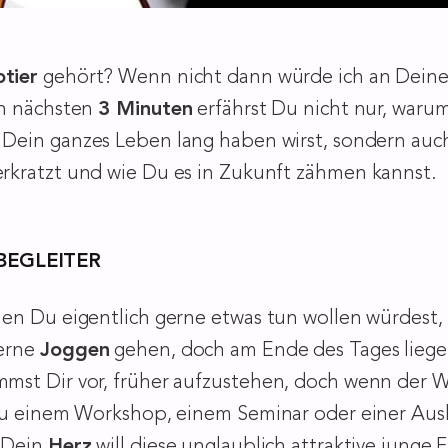
tier
gehört? Wenn nicht dann würde ich an Deiner
en nächsten
3 Minuten
erfährst Du nicht nur, waru
 Dein ganzes Leben lang haben wirst, sondern auch
rkratzt und wie Du es in Zukunft zähmen kannst.
BEGLEITER
en Du eigentlich gerne etwas tun wollen würdest,
gerne
Joggen
gehen, doch am Ende des Tages lieg
st Dir vor, früher aufzustehen, doch wenn der We
 zu einem Workshop, einem Seminar oder einer Au
 Dein
Herz
will diese unglaublich attraktive junge