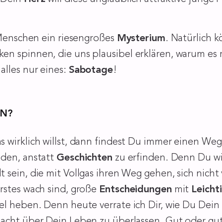
 Menschen ein riesengroßes
Mysterium
. Natürlich 
 spinnen, die uns plausibel erklären, warum es ri
alles nur eines:
Sabotage
!
EN?
 wirklich willst, dann findest Du immer einen Weg
nden, anstatt
Geschichten
zu erfinden. Denn Du wir
sein, die mit Vollgas ihren Weg gehen, sich nicht
rstes wach sind, große
Entscheidungen
mit
Leicht
el heben. Denn heute verrate ich Dir, wie Du Dei
Macht über Dein Leben zu überlassen. Gut oder gu