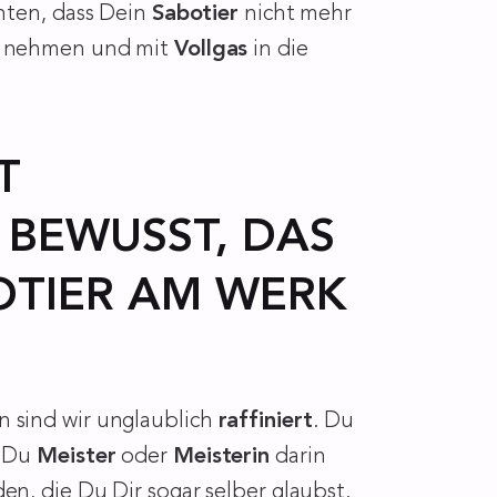
hten, dass Dein
Sabotier
nicht mehr
nd nehmen und mit
Vollgas
in die
T
 BEWUSST, DAS
OTIER AM WERK
n sind wir unglaublich
raffiniert
. Du
n Du
Meister
oder
Meisterin
darin
den, die Du Dir sogar selber glaubst.