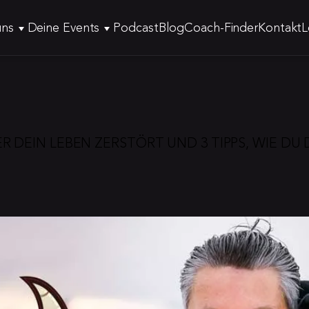
uns
Deine Events
Podcast
Blog
Coach-Finder
Kontakt
L
R DEIN LEBEN ZERSTÖRT UND 3 TIPPS, WIE DU