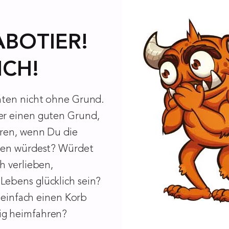
ABOTIER!
ICH!
hten nicht ohne Grund.
r einen guten Grund,
eren, wenn Du die
hen würdest? Würdet
h verlieben,
ebens glücklich sein?
t einfach einen Korb
ig heimfahren?