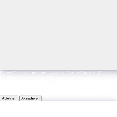
Durch Deine Zustimmung aktivierst Du den Chatbot. Deine
Eingaben werden an OpenAI übermittelt, um passende
Antworten zu generieren. Weitere Informationen findest Du in
der Datenschutzerklärung von OpenAI sowie in unserer
Datenschutzerklärung.
Ablehnen
Akzeptieren