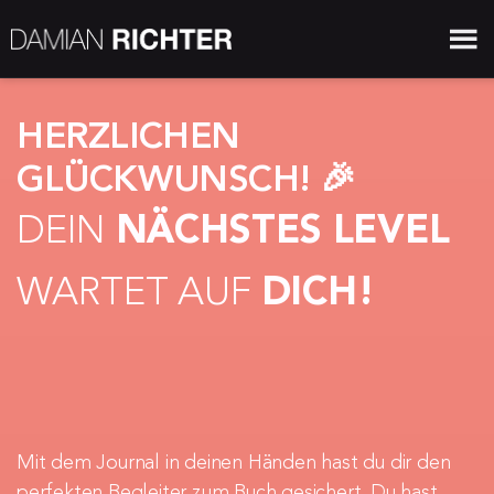
HERZLICHEN 
GLÜCKWUNSCH! 🎉
DEIN 
NÄCHSTES LEVEL
WARTET AUF 
DICH!
Mit dem Journal in deinen Händen hast du dir den 
perfekten Begleiter zum Buch gesichert. Du hast 