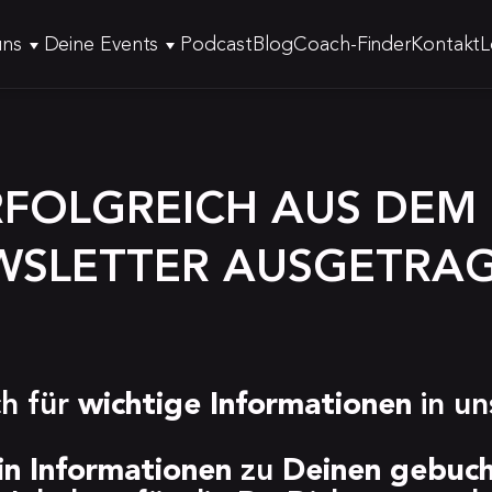
uns
Deine Events
Podcast
Blog
Coach-Finder
Kontakt
L
RFOLGREICH AUS DEM 
SLETTER AUSGETRAG
h für 
wichtige Informationen
 in u
in Informationen
 zu 
Deinen gebuch