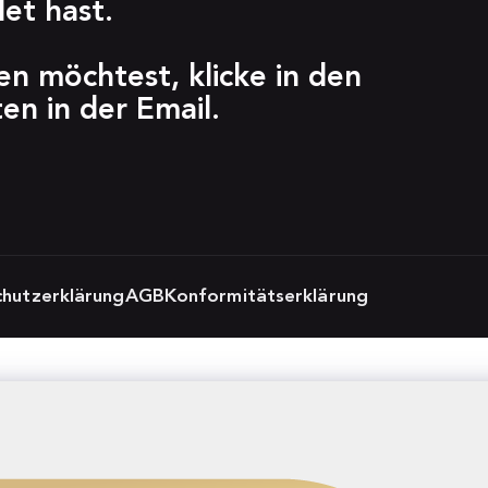
et hast.
n möchtest, klicke in den 
n in der Email. 
hutzerklärung
AGB
Konformitätserklärung