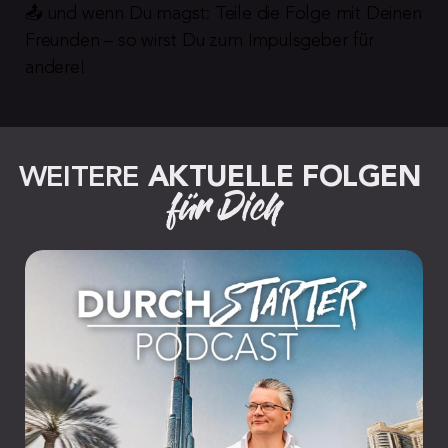
📤 und wenn Du magst: Teile die Folge mit Deinen 
Freunden – so wirst Du zum Impulsgeber für 
andere!
WEITERE 
AKTUELLE FOLGEN
für Dich