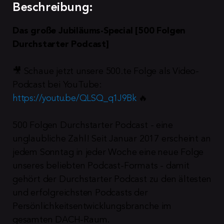
Beschreibung:
Das große Jubiläums-Special [500 Folgen 
Durchstarter Podcast]
🎥 Schaue jetzt unsere 500.te Folge als Video-
Podcast bei YouTube: 
https://youtu.be/QLSQ_q1J9Bk
 🔥
500 Folgen Durchstarter Podcast - eine 
unglaubliche Zahl! Seit Januar 2017 erscheint an 
jedem Sonntag in jeder Woche eine neue Folge 
unseres beliebten Podcast-Formats - damit 
gehört der Durchstarter Podcast zu den ältesten 
und erfolgreichsten Podcasts der 
Persönlichkeitsentwicklungsbranche im 
gesamten DACH-Raum.