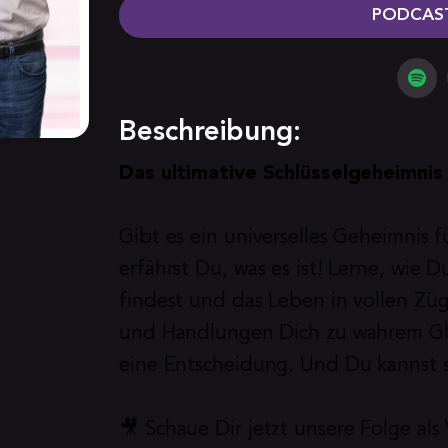
PODCAST
Beschreibung:
Das ultimative Schlüsselgeheimnis
Gibt es ein universelles Geheimnis fü
erfährst Du, was es ist! Lerne, wie Du
findest und das Leben in vollen Züg
und Handlungen Dich zu wahrem Glück 
eine Entscheidung. Und Du kannst si
🎥 Schaue Dir jetzt unsere Folge als