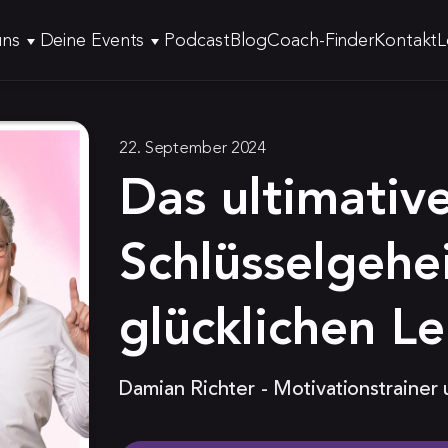
uns
Deine Events
Podcast
Blog
Coach-Finder
Kontakt
L
22. September 2024
Das ultimativ
Schlüsselgehe
glücklichen L
Damian Richter - Motivationstrainer