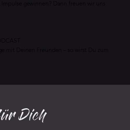
 Impulse gewinnen? Dann freuen wir uns 
PODCAST
ge mit Deinen Freunden – so wirst Du zum 
für Dich