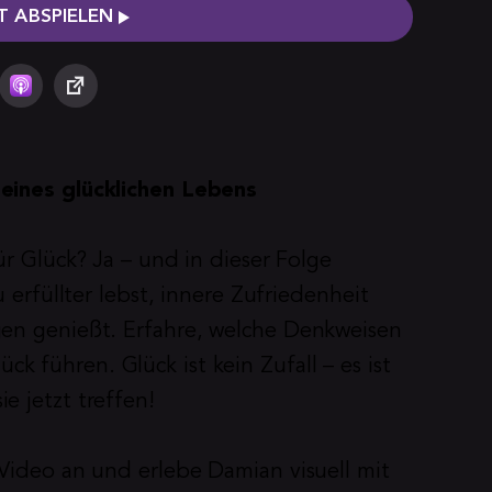
 ABSPIELEN
 eines glücklichen Lebens
r Glück? Ja – und in dieser Folge 
 erfüllter lebst, innere Zufriedenheit 
en genießt. Erfahre, welche Denkweisen 
führen. Glück ist kein Zufall – es ist 
e jetzt treffen!
 Video an und erlebe Damian visuell mit 