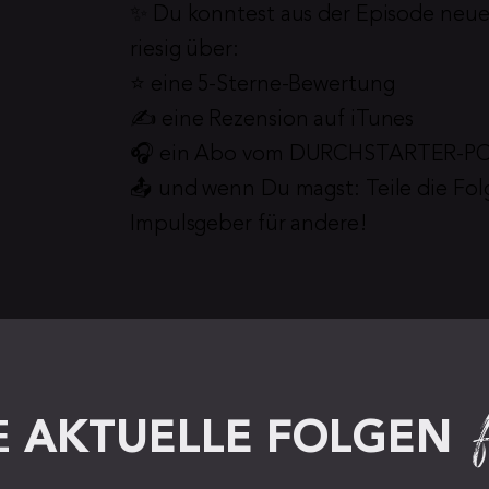
✨ Du konntest aus der Episode neue
riesig über:
⭐️ eine 5-Sterne-Bewertung
✍️ eine Rezension auf iTunes
🎧 ein Abo vom DURCHSTARTER-
📤 und wenn Du magst: Teile die Fol
Impulsgeber für andere!
 
AKTUELLE FOLGEN