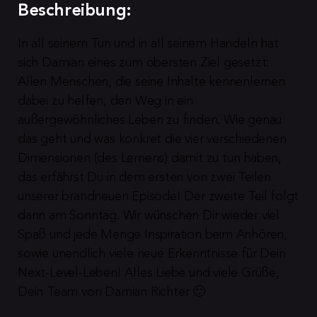
Beschreibung:
In all seinem Tun und in all seinem Handeln hat 
sich Damian eines zum obersten Ziel gesetzt: 
Allen Menschen, die seine Inhalte kennenlernen 
dabei zu helfen, den Weg in ein 
außergewöhnliches Leben zu finden. Wie genau 
das geht und was konkret die vier verschiedenen 
Dimensionen (des Lernens) damit zu tun haben, 
das erfährst Du in dem ersten von zwei Teilen 
unserer brandneuen Episode! Der zweite Teil folgt 
dann am Sonntag. Wir wünschen Dir wieder viel 
Spaß und jede Menge Inspiration beim Anhören, 
sowie unendlich viele neue Erkenntnisse für Dein 
Next-Level-Leben! Alles Liebe und viele Grüße, 
Dein Team von Damian Richter 🙂