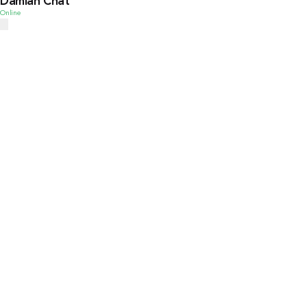
Damian Chat
Online