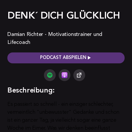
DENK´ DICH GLÜCKLICH
Damian Richter - Motivationstrainer und
Lifecoach
PODCAST ABSPIELEN
Beschreibung:
Es passiert so schnell - ein einziger schlechter, 
vermeintlich "unbewusster" Gedanke und schon 
ist ein ganzer Tag, ja vielleicht sogar eine ganze 
Woche im Eimer. Was wir denken beeinflusst 