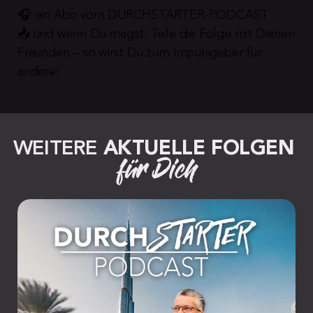
🎧 ein Abo vom DURCHSTARTER-PODCAST
📤 und wenn Du magst: Teile die Folge mit Deinen 
Freunden – so wirst Du zum Impulsgeber für 
andere!
WEITERE 
AKTUELLE FOLGEN
für Dich