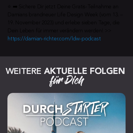
⭐️ ➡️ Sichere Dir jetzt Deine Gratis-Teilnahme an 
Damians brandneuer Life Design Week (vom 13. – 
19. November 2023) und erlebe sieben Tage, die 
Dein Leben für immer verändern werden! >> 
https://damian-richter.com/ldw-podcast
WEITERE 
AKTUELLE FOLGEN
für Dich