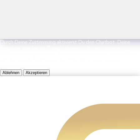
Durch Deine Zustimmung aktivierst Du den Chatbot. Deine
Eingaben werden an OpenAI übermittelt, um passende
Antworten zu generieren. Weitere Informationen findest Du in
der Datenschutzerklärung von OpenAI sowie in unserer
Datenschutzerklärung.
Ablehnen
Akzeptieren