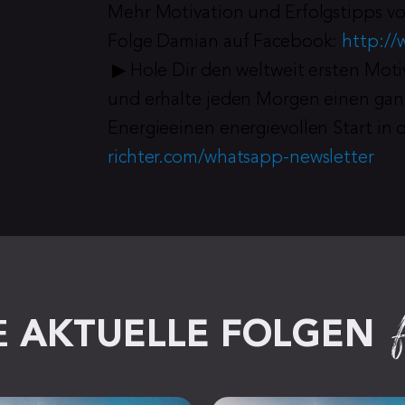
Mehr Motivation und Erfolgstipps vo
Folge Damian auf Facebook: 
http://
 ▶︎ Hole Dir den weltweit ersten Mot
und erhalte jeden Morgen einen ganz
Energieeinen energievollen Start in 
richter.com/whatsapp-newsletter
 
AKTUELLE FOLGEN