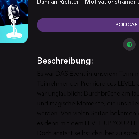
Damian Richter - Motivationstrainer
PODCAST
Beschreibung:
Es war DAS Event in unserem Termin-
Teilnehmer der Premiere des LEVEL U
war unglaublich: Durchbrüche am lau
und magische Momente, die uns allen
werden. Von vielen Seiten bekamen wi
es denn mit dem LEVEL UP YOUR LIFE
Doch anstatt selbst darüber zu spre