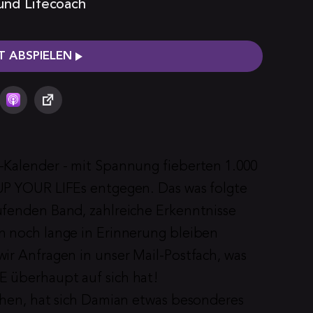
 und Lifecoach
 ABSPIELEN
Kalender - mit Spannung fieberten 1.000 
P YOUR LIFEs entgegen. Das was folgte 
fenden Band, zahlreiche Erkenntnisse 
 noch lange in Erinnerung bleiben 
r Anfragen in unser Mail-Postfach, was 
 überhaupt auf sich hat!
chen, hat sich Damian etwas besonderes 