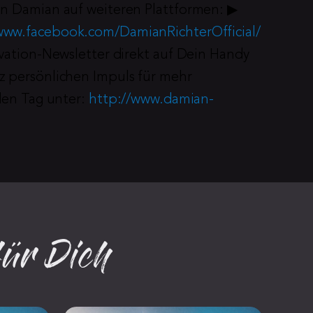
n Damian auf weiteren Plattformen: ▶︎ 
www.facebook.com/DamianRichterOfficial/
ivation-Newsletter direkt auf Dein Handy 
 persönlichen Impuls für mehr 
den Tag unter: 
http://www.damian-
für Dich