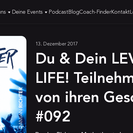
uns
Deine Events
Podcast
Blog
Coach-Finder
Kontakt
L
13. Dezember 2017
Du & Dein L
LIFE! Teilneh
von ihren Ges
#092