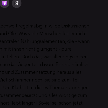
Kochwelt regelmäßig in wilde Diskussionen 
nd Öle. Was viele Menschen leider nicht 
 zentralen Nahrungselementen, die - wenn 
n mit ihnen richtig umgeht - pure 
rstellen. Doch das, was allerdings in den 
nau das Gegenteil davon. Es sind nämlich 
enz und Zusammensetzung heraus alles 
Viel Schlimmer noch, sie sind zum Teil 
! Um Klarheit in dieses Thema zu bringen, 
zusammengesetzt und alles wichtige zum 
, lebt länger! Soviel sei schon jetzt 