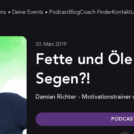
uns
Deine Events
Podcast
Blog
Coach-Finder
Kontakt
L
30. März 2019
Fette und Öle
Segen?!
Damian Richter - Motivationstrainer
PODCAST