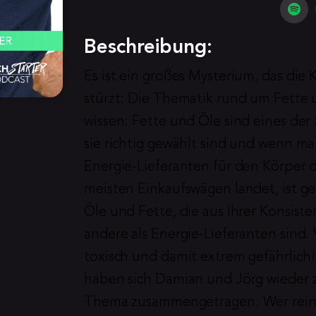
Beschreibung:
Es ist ein großes Mysterium, das die 
stürzt: Die Thematik rund um Fette u
wissen: Fette und Öle sind eines der
sie richtig gewählt sind und wenn ma
Energie-Lieferanten für den Körper da
meisten Einkaufswägen landet, ist ge
Öle und Fette, die aus Ihrer Konsist
andere als Energie-Lieferanten sind. 
toxisch und damit extrem gefährlich!
haben sich Damian und Jörg wieder 
Thema zusammengetragen. Wer reinhört