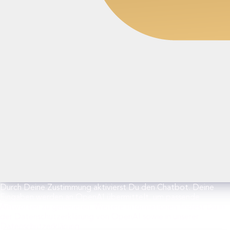
Durch Deine Zustimmung aktivierst Du den Chatbot. Deine
Eingaben werden an OpenAI übermittelt, um passende
Antworten zu generieren. Weitere Informationen findest Du in
der Datenschutzerklärung von OpenAI sowie in unserer
Datenschutzerklärung.