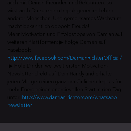
auch mit Deinen Freunden und Bekannten, so 
wirst auch Du zu einem Impulsgeber im Leben 
anderer Menschen. Und gemeinsames Wachstum 
macht bekanntlich doppelt Freude!
Mehr Motivation und Erfolgstipps von Damian auf 
weiteren Plattformen: ▶︎ Folge Damian auf 
Facebook: 
http://www.facebook.com/DamianRichterOfficial/
 ▶︎ Hole Dir den weltweit ersten Motivation-
Newsletter direkt auf Dein Handy und erhalte 
jeden Morgen einen ganz persönlichen Impuls für 
mehr Energieeinen energievollen Start in den Tag 
unter: 
http://www.damian-richter.com/whatsapp-
newsletter