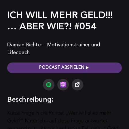
ICH WILL MEHR GELD!!!
… ABER WIE?! #054
Damian Richter - Motivationstrainer und
Lifecoach
PODCAST ABSPIELEN
Beschreibung:
Kurze Frage in die Runde: „Wer will alles mehr 
Geld?“ Natürlich - auf diese Frage antwortet 
niemand mit: „Also ich auf jeden Fall nicht.“ Geld 