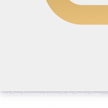
Durch Deine Zustimmung aktivierst Du den Chatbot. Deine
Eingaben werden an OpenAI übermittelt, um passende
Antworten zu generieren. Weitere Informationen findest Du in
der Datenschutzerklärung von OpenAI sowie in unserer