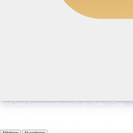
Durch Deine Zustimmung aktivierst Du den Chatbot. Deine
Eingaben werden an OpenAI übermittelt, um passende
Antworten zu generieren. Weitere Informationen findest Du in
der Datenschutzerklärung von OpenAI sowie in unserer
Datenschutzerklärung.
Ablehnen
Akzeptieren