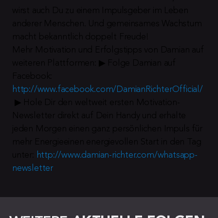
wirst auch Du zu einem Impulsgeber im Leben 
anderer Menschen. Und gemeinsames Wachstum 
macht bekanntlich doppelt Freude!
Mehr Motivation und Erfolgstipps von Damian auf 
weiteren Plattformen: ▶︎ Folge Damian auf 
Facebook: 
http://www.facebook.com/DamianRichterOfficial/
 ▶︎ Hole Dir den weltweit ersten Motivation-
Newsletter direkt auf Dein Handy und erhalte 
jeden Morgen einen ganz persönlichen Impuls für 
mehr Energieeinen energievollen Start in den Tag 
unter: 
http://www.damian-richter.com/whatsapp-
newsletter