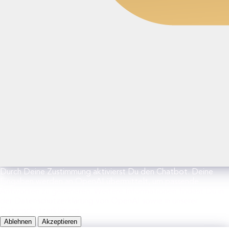
Durch Deine Zustimmung aktivierst Du den Chatbot. Deine
Eingaben werden an OpenAI übermittelt, um passende
Antworten zu generieren. Weitere Informationen findest Du in
der Datenschutzerklärung von OpenAI sowie in unserer
Datenschutzerklärung.
Ablehnen
Akzeptieren