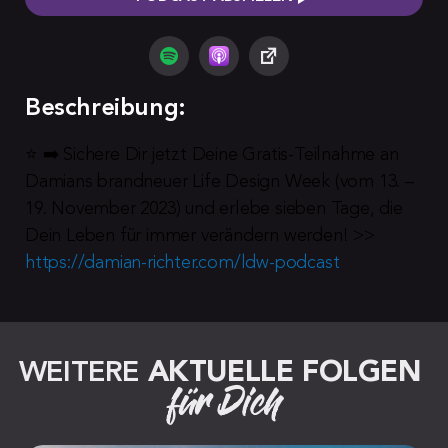
Beschreibung:
⭐️ ➡️ Sichere Dir jetzt Deine Gratis-Teilnahme an 
Damians brandneuer Life Design Week (vom 13. – 
19. November 2023) und erlebe sieben Tage, die 
Dein Leben für immer verändern werden! >> 
https://damian-richter.com/ldw-podcast
WEITERE 
AKTUELLE FOLGEN
für Dich