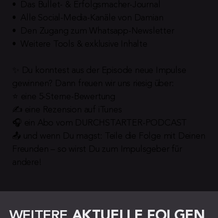
•  Das Bullet- & Erfolgsmacher-Journal
•  Alle Social-Media-Kanäle von Damian
•  Den Zugang zum Whatsapp-Newsletter
•  Weitere Tools & exklusive Inhalte
✨ Du konntest aus der Episode neue Impulse 
gewinnen? Dann freuen wir uns riesig über:
⭐️ eine 5-Sterne-Bewertung
✍️ eine Rezension auf iTunes
🎧 ein Abo vom DURCHSTARTER-PODCAST
📤 und wenn Du magst: Teile die Folge mit Deinen 
Freunden – so wirst Du zum Impulsgeber für 
andere!
WEITERE 
AKTUELLE FOLGEN