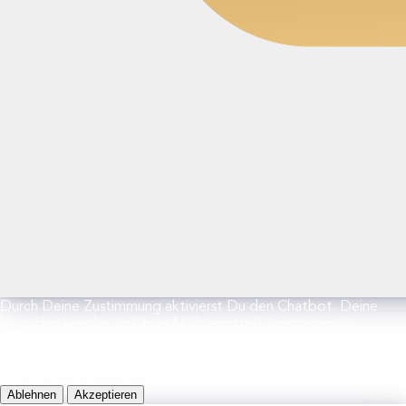
Durch Deine Zustimmung aktivierst Du den Chatbot. Deine
Eingaben werden an OpenAI übermittelt, um passende
Antworten zu generieren. Weitere Informationen findest Du in
der Datenschutzerklärung von OpenAI sowie in unserer
Datenschutzerklärung.
Ablehnen
Akzeptieren