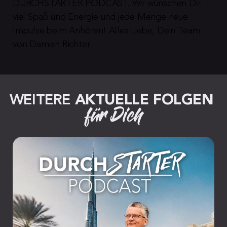
DURCHSTARTER PODCAST. Wir wünschen Dir 
viel Spaß und Energie und jede Menge neue 
Impulse beim Anhören! Alles Liebe, Dein Team 
von Damian Richter
WEITERE 
AKTUELLE FOLGEN
für Dich