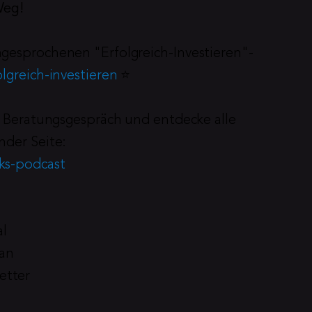
Weg!
ngesprochenen "Erfolgreich-Investieren"-
lgreich-investieren
 ⭐️
es Beratungsgespräch und entdecke alle 
nder Seite:
nks-podcast
al
ian
etter