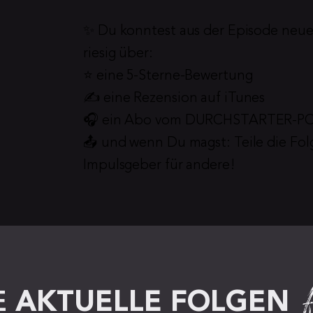
✨ Du konntest aus der Episode neue
riesig über:
⭐️ eine 5-Sterne-Bewertung
✍️ eine Rezension auf iTunes
🎧 ein Abo vom DURCHSTARTER-
📤 und wenn Du magst: Teile die Fol
Impulsgeber für andere!
 
AKTUELLE FOLGEN