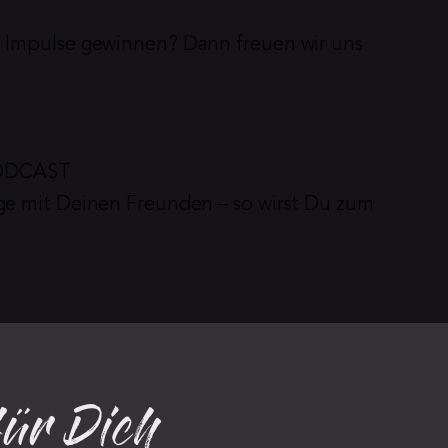
 Impulse gewinnen? Dann freuen wir uns 
PODCAST
ge mit Deinen Freunden – so wirst Du zum 
für Dich