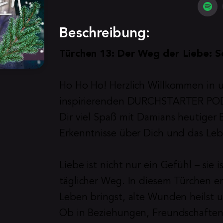
Beschreibung:
Türchen 13: Der Weg der Liebe: S
Ho Ho Ho! Herzlich Willkommen in 
inspirierenden DURCHSTARTER POD
Dir viel Spaß mit Damians heutiger
Erkenntnisse über Dich und das Le
Liebe ist nicht nur ein Gefühl – sie
täglicher Weg. In diesem Türchen er
Leben bringst, alte Wunden heilst u
Ob in Beziehungen, Freundschaften o