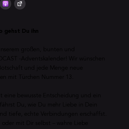
o gehst Du ihn
unserem großen, bunten und 
CAST -Adventskalender! Wir wünschen 
 Botschaft und jede Menge neue 
ben mit Türchen Nummer 13.
 ist eine bewusste Entscheidung und ein 
fährst Du, wie Du mehr Liebe in Dein 
nd tiefe, echte Verbindungen erschaffst. 
der mit Dir selbst – wahre Liebe 