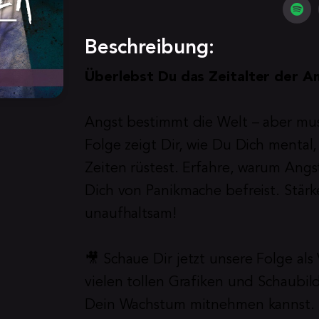
Beschreibung:
Überlebst Du das Zeitalter der A
Angst bestimmt die Welt – aber mus
Folge zeigt Dir, wie Du Dich mental,
Zeiten rüstest. Erfahre, warum Angs
Dich von Panikmache befreist. Stärk
unaufhaltsam!
🎥 Schaue Dir jetzt unsere Folge als
vielen tollen Grafiken und Schaubil
Dein Wachstum mitnehmen kannst. 