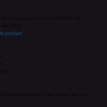
es Beratungsgespräch und entdecke alle 
nder Seite:
nks-podcast
l
an
tter
 Impulse gewinnen? Dann freuen wir uns 