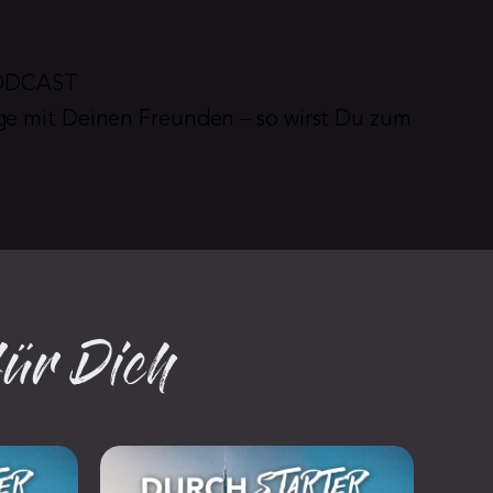
PODCAST
ge mit Deinen Freunden – so wirst Du zum 
für Dich