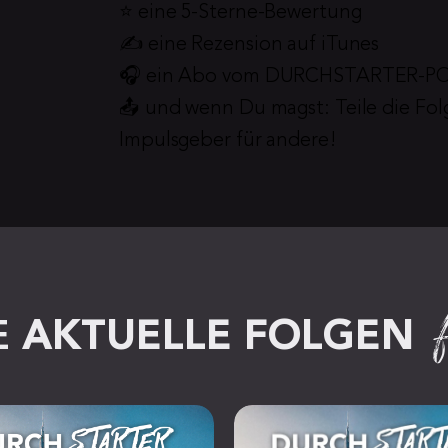
⭐️ eine 5-Sterne-Bewertung
✍️ eine Rezension auf iTunes
🎧 ein Abo vom DURCHSTARTER-
📤 und wenn Du magst: Teile die Fol
Impulsgeber für andere!
 
AKTUELLE FOLGEN