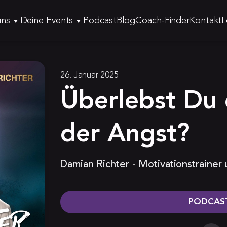
uns
Deine Events
Podcast
Blog
Coach-Finder
Kontakt
L
26. Januar 2025
Überlebst Du 
der Angst?
Damian Richter - Motivationstrainer
PODCAST