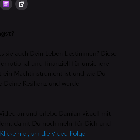
ngst?
s sie auch Dein Leben bestimmen? Diese 
 emotional und finanziell für unsichere 
t ein Machtinstrument ist und wie Du 
e Deine Resilienz und werde 
 Video an und erlebe Damian visuell mit 
dern, damit Du noch mehr für Dich und 
Klicke hier, um die Video-Folge 