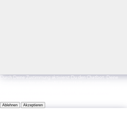
Durch Deine Zustimmung aktivierst Du den Chatbot. Deine
Eingaben werden an OpenAI übermittelt, um passende
Antworten zu generieren. Weitere Informationen findest Du in
der Datenschutzerklärung von OpenAI sowie in unserer
Datenschutzerklärung.
Ablehnen
Akzeptieren