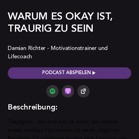
WARUM ES OKAY IST,
TRAURIG ZU SEIN
Damian Richter - Motivationstrainer und
Lifecoach
PODCAST ABSPIELEN
Beschreibung:
Traurigkeit - der eine hat sie mehr, der andere 
etwas weniger. Für manche ist sie ein täglicher 
Begleiter, für wiederum andere eine Emotion, die 