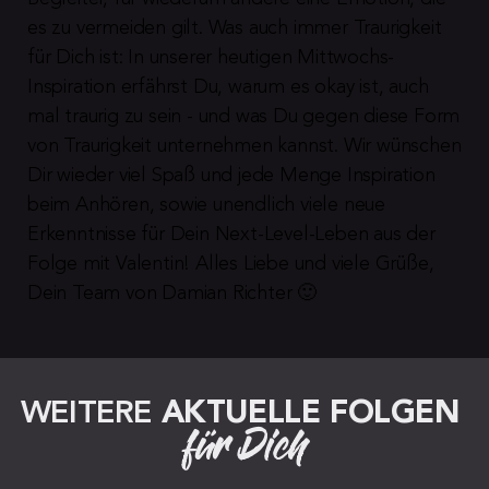
es zu vermeiden gilt. Was auch immer Traurigkeit 
für Dich ist: In unserer heutigen Mittwochs-
Inspiration erfährst Du, warum es okay ist, auch 
mal traurig zu sein - und was Du gegen diese Form 
von Traurigkeit unternehmen kannst. Wir wünschen 
Dir wieder viel Spaß und jede Menge Inspiration 
beim Anhören, sowie unendlich viele neue 
Erkenntnisse für Dein Next-Level-Leben aus der 
Folge mit Valentin! Alles Liebe und viele Grüße, 
Dein Team von Damian Richter 🙂
WEITERE 
AKTUELLE FOLGEN
für Dich