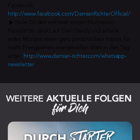
Facebook: 
http://www.facebook.com/DamianRichterOfficial/
 ▶︎ Hole Dir den weltweit ersten Motivation-
Newsletter direkt auf Dein Handy und erhalte 
jeden Morgen einen ganz persönlichen Impuls für 
mehr Energieeinen energievollen Start in den Tag 
unter: 
http://www.damian-richter.com/whatsapp-
newsletter
WEITERE 
AKTUELLE FOLGEN
für Dich