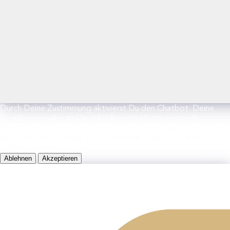
Durch Deine Zustimmung aktivierst Du den Chatbot. Deine
Eingaben werden an OpenAI übermittelt, um passende
Antworten zu generieren. Weitere Informationen findest Du in
der Datenschutzerklärung von OpenAI sowie in unserer
Datenschutzerklärung.
Ablehnen
Akzeptieren