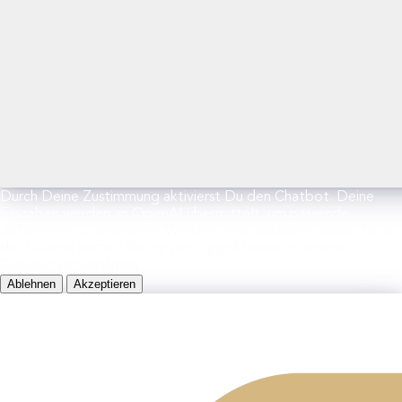
Durch Deine Zustimmung aktivierst Du den Chatbot. Deine
Eingaben werden an OpenAI übermittelt, um passende
Antworten zu generieren. Weitere Informationen findest Du in
der Datenschutzerklärung von OpenAI sowie in unserer
Datenschutzerklärung.
Ablehnen
Akzeptieren