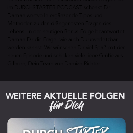
im DURCHSTARTER PODCAST schenkt Dir 
Damian wertvolle ergänzende Tipps und 
Methoden zu den drängendsten Fragen des 
Lebens! In der heutigen Bonus-Folge beantwortet 
Damian Dir die Frage, wie auch Du unverletzbar 
werden kannst. Wir wünschen Dir viel Spaß mit der 
neuen Episode und schicken viele liebe Grüße aus 
Gifhorn, Dein Team von Damian Richter
WEITERE 
AKTUELLE FOLGEN
für Dich