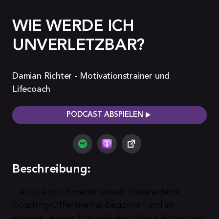
WIE WERDE ICH
UNVERLETZBAR?
Damian Richter - Motivationstrainer und
Lifecoach
PODCAST ABSPIELEN
Beschreibung:
... es ist endlich wieder soweit! Unsere dritte 
Coaching-Offensive hat begonnen und im 
Rahmen unserer fünf exklusiven Bonus-Folgen hier 