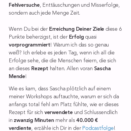
Fehlversuche
, Enttäuschungen und Misserfolge,
sondern auch jede Menge Zeit.
Wenn Du bei der
Erreichung Deiner Ziele
diese 6
Punkte beherzigst, ist der
Erfolg
quasi
vorprogrammiert
! Warum ich das so genau
weiß? Ich erlebe es jeden Tag, wenn ich all die
Erfolge sehe, die die Menschen feiern, die sich
an dieses
Rezept
halten. Allen voran
Sascha
Mende
!
Wie es kam, dass Sascha plötzlich auf einem
meiner Workshops auftauchte, warum er sich da
anfangs total fehl am Platz fühlte, wie er dieses
Rezept für sich
verwendete
und Schlussendlich
in
zwanzig Minuten
mehr als
40.000 €
verdiente
, erzähle ich Dir in der
Podcastfolge
!