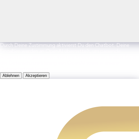
Durch Deine Zustimmung aktivierst Du den Chatbot. Deine
Eingaben werden an OpenAI übermittelt, um passende
Antworten zu generieren. Weitere Informationen findest Du in
der Datenschutzerklärung von OpenAI sowie in unserer
Datenschutzerklärung.
Ablehnen
Akzeptieren